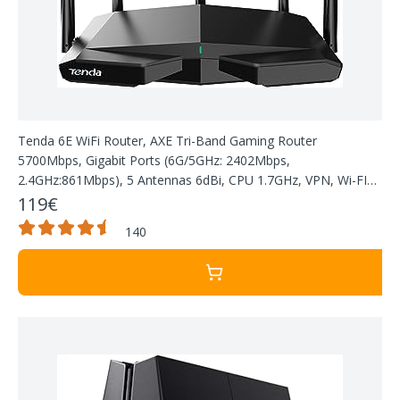
Tenda 6E WiFi Router, AXE Tri-Band Gaming Router
5700Mbps, Gigabit Ports (6G/5GHz: 2402Mbps,
2.4GHz:861Mbps), 5 Antennas 6dBi, CPU 1.7GHz, VPN, Wi-FI+
Mesh for AR/VR/Steam 4K/8K - RX27 Pro
119€
140