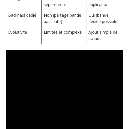
séparément
application
Backhaul dédié
Non (partage bande
Oui (bande
passante)
dédiée possible)
Évolutivité
Limitée et complexe
Ajout simple de
nœuds