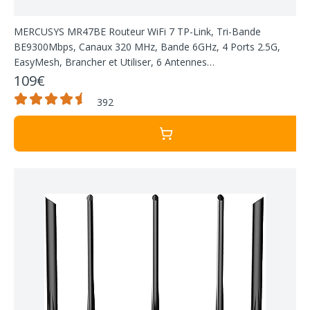
MERCUSYS MR47BE Routeur WiFi 7 TP-Link, Tri-Bande
BE9300Mbps, Canaux 320 MHz, Bande 6GHz, 4 Ports 2.5G,
EasyMesh, Brancher et Utiliser, 6 Antennes
Omnidirectionnelles, Repeteur WiFi Mesh, 4K-QAM
109€
392