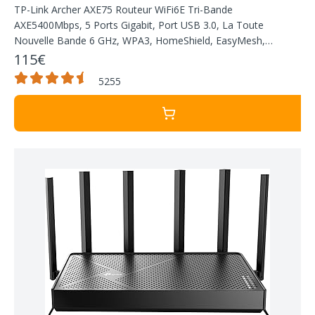
TP-Link Archer AXE75 Routeur WiFi6E Tri-Bande
AXE5400Mbps, 5 Ports Gigabit, Port USB 3.0, La Toute
Nouvelle Bande 6 GHz, WPA3, HomeShield, EasyMesh,
Brancher et Utiliser, Compatible avec Alexa
115€
5255