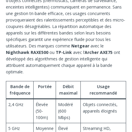
d’objets connectés (thermostats, caméras de surveillance,
enceintes intelligentes) communiquent en permanence. Sans
une gestion tri-bande efficace, ces usages concurrents
provoqueraient des ralentissements perceptibles et des micro-
coupures désagréables. La répartition automatique des
appareils sur les différentes bandes selon leurs besoins
spécifiques garantit une expérience fluide pour tous les
utilisateurs. Des marques comme
Netgear
avec le
Nighthawk RAXE500
ou
TP-Link
avec l’
Archer AXE75
ont
développé des algorithmes de gestion intelligente qui
attribuent automatiquement chaque appareil à la bande
optimale.
Bande de
Portée
Débit
Usage
fréquence
maximal
recommandé
2,4 GHz
Élevée
Modéré
Objets connectés,
(50-
(600
appareils éloignés
100m)
Mbps)
5 GHz
Moyenne
Élevé
Streaming HD,