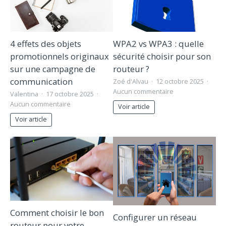
4 effets des objets
WPA2 vs WPA3 : quelle
promotionnels originaux
sécurité choisir pour son
sur une campagne de
routeur ?
communication
Zoé d'Alvau
12 octobre 2025
Aucun commentaire
Valentina
17 octobre 2025
Aucun commentaire
Voir article
Voir article
Comment choisir le bon
Configurer un réseau
routeur pour votre