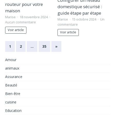
Configurer un réseau
routeur pour votre
domestique sécurisé :
maison
guide étape par étape
Marise
18 novembre 2024
Marise
15 octobre 2024
Un
Aucun commentaire
commentaire
Voir article
Voir article
1
2
…
35
»
Amour
animaux
Assurance
Beauté
Bien être
cuisine
Education