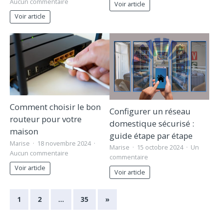
Aucun commentaire
Voir article
Voir article
Comment choisir le bon
Configurer un réseau
routeur pour votre
domestique sécurisé :
maison
guide étape par étape
Marise
18 novembre 2024
Marise
15 octobre 2024
Un
Aucun commentaire
commentaire
Voir article
Voir article
1
2
…
35
»